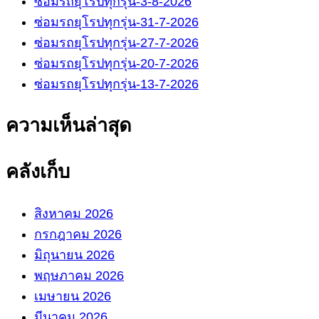
ซ่อมรถยุโรปทุกรุ่น-3-8-2026
ซ่อมรถยุโรปทุกรุ่น-31-7-2026
ซ่อมรถยุโรปทุกรุ่น-27-7-2026
ซ่อมรถยุโรปทุกรุ่น-20-7-2026
ซ่อมรถยุโรปทุกรุ่น-13-7-2026
ความเห็นล่าสุด
คลังเก็บ
สิงหาคม 2026
กรกฎาคม 2026
มิถุนายน 2026
พฤษภาคม 2026
เมษายน 2026
มีนาคม 2026