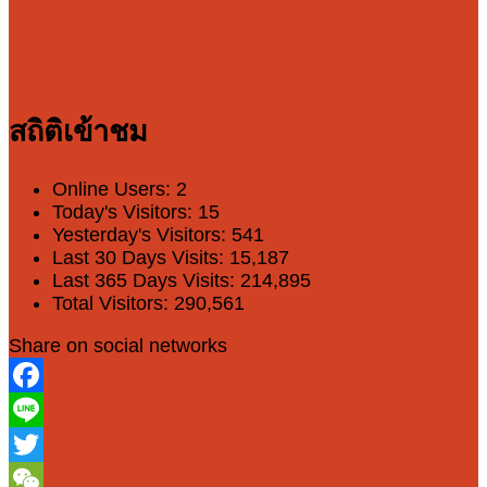
สถิติเข้าชม
Online Users:
2
Today's Visitors:
15
Yesterday's Visitors:
541
Last 30 Days Visits:
15,187
Last 365 Days Visits:
214,895
Total Visitors:
290,561
Share on social networks
Facebook
Line
Twitter