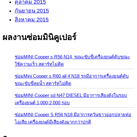
ตุลาคม 2015
กันยายน 2015
สิงหาคม 2015
ผลงานซ่อมมินิคูเปอร์
ซ่อมMINI Cooper s R56 N14 ขณะขับขี่เครื่องยนต์ดับขณะ
ใช้ความเร็ว สตาร์ทไม่ติด
ซ่อมMini Cooper s R60 all 4 N18 รถมีอาการเครื่องยนต์ดับ
ขณะขับขี่ลุยน้ำ สตาร์ทไม่ติด
ซ่อมMINI Cooper sd N47 DIESEL มีอาการเสียงดังในรอบ
เครื่องยนต์ 1,000-2,000 รอบ
ซ่อมMINI Cooper S R56 N18 มีอาการควันขาวออกปลายท่อ
ไอเสีย เครื่องยนต์มีเสียงดังมากกว่าปกติ