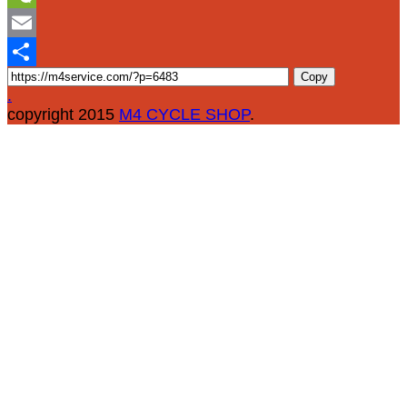
WeChat
Email
Copy
Share
.
copyright 2015
M4 CYCLE SHOP
.