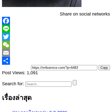
Share on social networks
T
Copy
Post Views:
1,091
Search for:
เรื่องล่าสุด