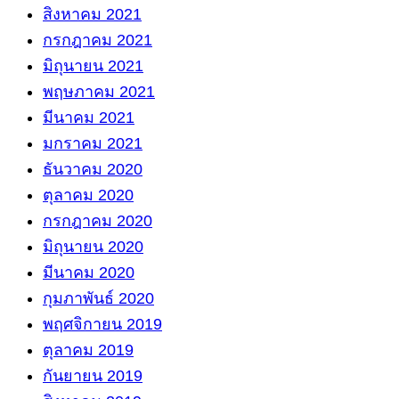
สิงหาคม 2021
กรกฎาคม 2021
มิถุนายน 2021
พฤษภาคม 2021
มีนาคม 2021
มกราคม 2021
ธันวาคม 2020
ตุลาคม 2020
กรกฎาคม 2020
มิถุนายน 2020
มีนาคม 2020
กุมภาพันธ์ 2020
พฤศจิกายน 2019
ตุลาคม 2019
กันยายน 2019