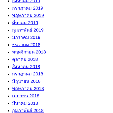
สิงหาคม 2019
กรกฎาคม 2019
พฤษภาคม 2019
มีนาคม 2019
กุมภาพันธ์ 2019
มกราคม 2019
ธันวาคม 2018
พฤศจิกายน 2018
ตุลาคม 2018
สิงหาคม 2018
กรกฎาคม 2018
มิถุนายน 2018
พฤษภาคม 2018
เมษายน 2018
มีนาคม 2018
กุมภาพันธ์ 2018