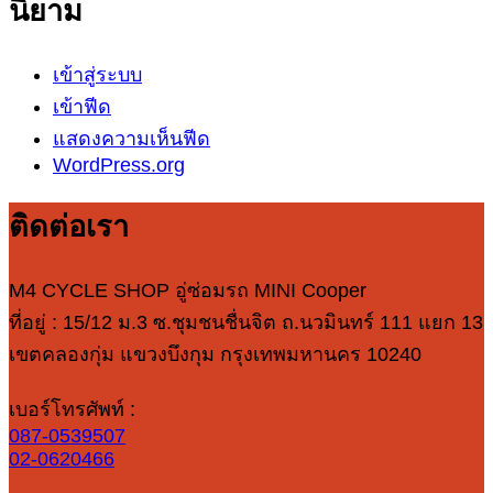
นิยาม
เข้าสู่ระบบ
เข้าฟีด
แสดงความเห็นฟีด
WordPress.org
ติดต่อเรา
M4 CYCLE SHOP อู่ซ่อมรถ MINI Cooper
ที่อยู่ : 15/12 ม.3 ซ.ชุมชนชื่นจิต ถ.นวมินทร์ 111 แยก 13
เขตคลองกุ่ม แขวงบึงกุม กรุงเทพมหานคร 10240
เบอร์โทรศัพท์ :
087-0539507
02-0620466