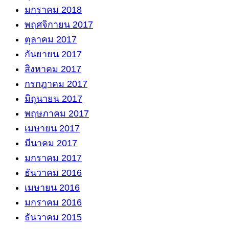
มกราคม 2018
พฤศจิกายน 2017
ตุลาคม 2017
กันยายน 2017
สิงหาคม 2017
กรกฎาคม 2017
มิถุนายน 2017
พฤษภาคม 2017
เมษายน 2017
มีนาคม 2017
มกราคม 2017
ธันวาคม 2016
เมษายน 2016
มกราคม 2016
ธันวาคม 2015