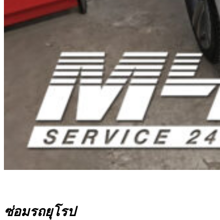
ซ่อมรถยุโรป