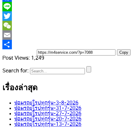
Copy
Post Views:
1,249
Search for:
เรื่องล่าสุด
ซ่อมรถยุโรปทุกรุ่น-3-8-2026
ซ่อมรถยุโรปทุกรุ่น-31-7-2026
ซ่อมรถยุโรปทุกรุ่น-27-7-2026
ซ่อมรถยุโรปทุกรุ่น-20-7-2026
ซ่อมรถยุโรปทุกรุ่น-13-7-2026