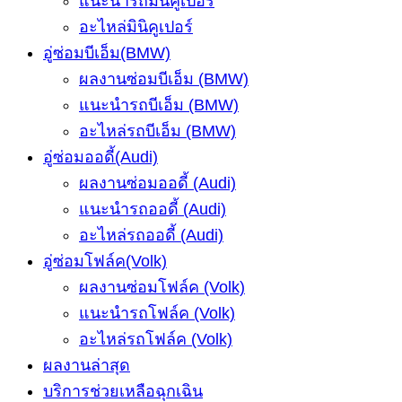
แนะนำรถมินิคูเปอร์
อะไหล่มินิคูเปอร์
อู่ซ่อมบีเอ็ม(BMW)
ผลงานซ่อมบีเอ็ม (BMW)
แนะนำรถบีเอ็ม (BMW)
อะไหล่รถบีเอ็ม (BMW)
อู่ซ่อมออดี้(Audi)
ผลงานซ่อมออดี้ (Audi)
แนะนำรถออดี้ (Audi)
อะไหล่รถออดี้ (Audi)
อู่ซ่อมโฟล์ค(Volk)
ผลงานซ่อมโฟล์ค (Volk)
แนะนำรถโฟล์ค (Volk)
อะไหล่รถโฟล์ค (Volk)
ผลงานล่าสุด
บริการช่วยเหลือฉุกเฉิน