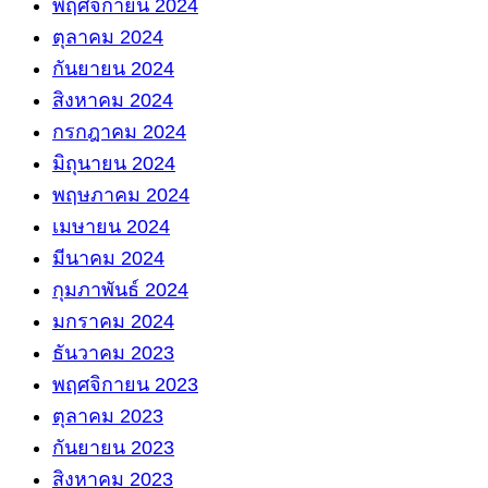
พฤศจิกายน 2024
ตุลาคม 2024
กันยายน 2024
สิงหาคม 2024
กรกฎาคม 2024
มิถุนายน 2024
พฤษภาคม 2024
เมษายน 2024
มีนาคม 2024
กุมภาพันธ์ 2024
มกราคม 2024
ธันวาคม 2023
พฤศจิกายน 2023
ตุลาคม 2023
กันยายน 2023
สิงหาคม 2023