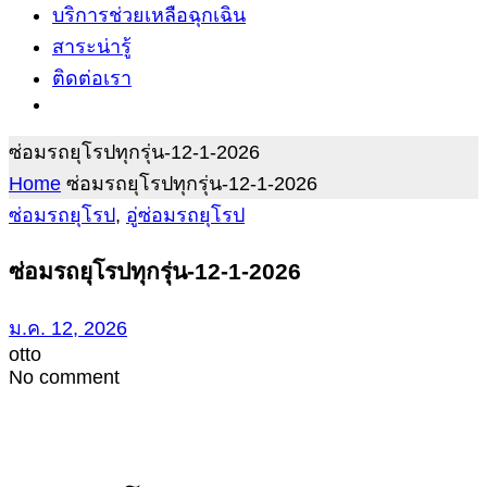
บริการช่วยเหลือฉุกเฉิน
สาระน่ารู้
ติดต่อเรา
ซ่อมรถยุโรปทุกรุ่น-12-1-2026
Home
ซ่อมรถยุโรปทุกรุ่น-12-1-2026
ซ่อมรถยุโรป
,
อู่ซ่อมรถยุโรป
ซ่อมรถยุโรปทุกรุ่น-12-1-2026
ม.ค. 12, 2026
otto
No comment