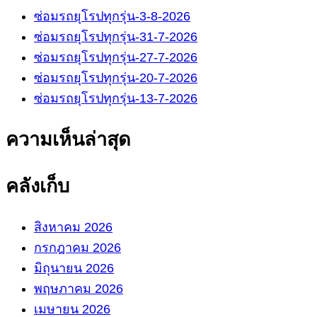
ซ่อมรถยุโรปทุกรุ่น-3-8-2026
ซ่อมรถยุโรปทุกรุ่น-31-7-2026
ซ่อมรถยุโรปทุกรุ่น-27-7-2026
ซ่อมรถยุโรปทุกรุ่น-20-7-2026
ซ่อมรถยุโรปทุกรุ่น-13-7-2026
ความเห็นล่าสุด
คลังเก็บ
สิงหาคม 2026
กรกฎาคม 2026
มิถุนายน 2026
พฤษภาคม 2026
เมษายน 2026