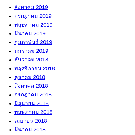
สิงหาคม 2019
กรกฎาคม 2019
พฤษภาคม 2019
มีนาคม 2019
กุมภาพันธ์ 2019
มกราคม 2019
ธันวาคม 2018
พฤศจิกายน 2018
ตุลาคม 2018
สิงหาคม 2018
กรกฎาคม 2018
มิถุนายน 2018
พฤษภาคม 2018
เมษายน 2018
มีนาคม 2018