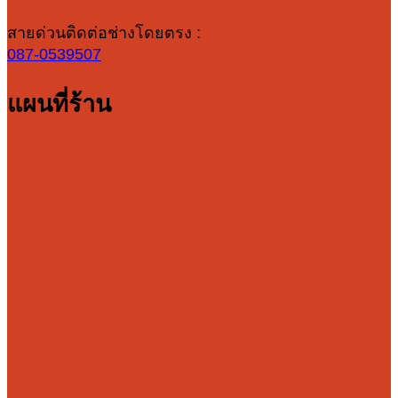
สายด่วนติดต่อช่างโดยตรง :
087-0539507
แผนที่ร้าน