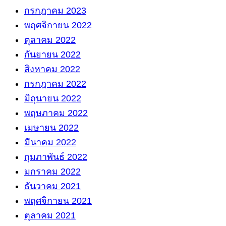
กรกฎาคม 2023
พฤศจิกายน 2022
ตุลาคม 2022
กันยายน 2022
สิงหาคม 2022
กรกฎาคม 2022
มิถุนายน 2022
พฤษภาคม 2022
เมษายน 2022
มีนาคม 2022
กุมภาพันธ์ 2022
มกราคม 2022
ธันวาคม 2021
พฤศจิกายน 2021
ตุลาคม 2021