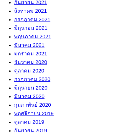
กันยายน 2021
สิงหาคม 2021
กรกฎาคม 2021
มิถุนายน 2021
พฤษภาคม 2021
มีนาคม 2021
มกราคม 2021
ธันวาคม 2020
ตุลาคม 2020
กรกฎาคม 2020
มิถุนายน 2020
มีนาคม 2020
กุมภาพันธ์ 2020
พฤศจิกายน 2019
ตุลาคม 2019
กันยายน 2019