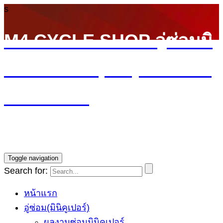
s
M4 CYCLE SHOP อู่ซ่อมมิ
นิ MINI Cooper (ลาดพร้าว
รามอินทรา)
บริการซ่อมรถ Mini Cooper โดยทีมช่างผู้ชำนาญการ รับ
ประกันงานซ่อม1ปี ราคายุติธรรม
Toggle navigation
Search for:
หน้าแรก
อู่ซ่อม(มินิคูเปอร์)
ผลงานซ่อมมินิคูเปอร์