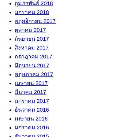
กุมภาพันธ์ 2018
มกราคม 2018
พฤศจิกายน 2017
ตุลาคม 2017
กันยายน 2017
สิงหาคม 2017
กรกฎาคม 2017
มิถุนายน 2017
พฤษภาคม 2017
เมษายน 2017
มีนาคม 2017
มกราคม 2017
ธันวาคม 2016
เมษายน 2016
มกราคม 2016
ธันวาคม 2015