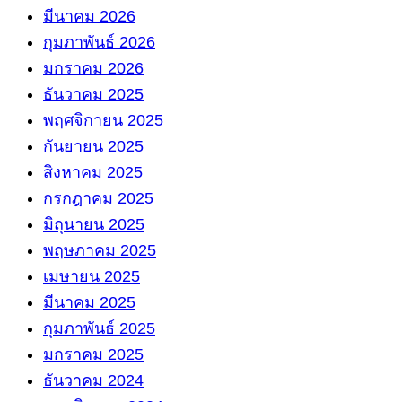
มีนาคม 2026
กุมภาพันธ์ 2026
มกราคม 2026
ธันวาคม 2025
พฤศจิกายน 2025
กันยายน 2025
สิงหาคม 2025
กรกฎาคม 2025
มิถุนายน 2025
พฤษภาคม 2025
เมษายน 2025
มีนาคม 2025
กุมภาพันธ์ 2025
มกราคม 2025
ธันวาคม 2024