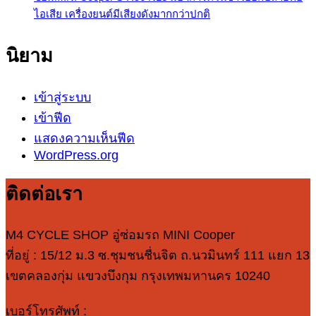
ไอเสีย เครื่องยนต์มีเสียงดังมากกว่าปกติ
นิยาม
เข้าสู่ระบบ
เข้าฟีด
แสดงความเห็นฟีด
WordPress.org
ติดต่อเรา
M4 CYCLE SHOP อู่ซ่อมรถ MINI Cooper
ที่อยู่ : 15/12 ม.3 ซ.ชุมชนชื่นจิต ถ.นวมินทร์ 111 แยก 13
เขตคลองกุ่ม แขวงบึงกุม กรุงเทพมหานคร 10240
เบอร์โทรศัพท์ :