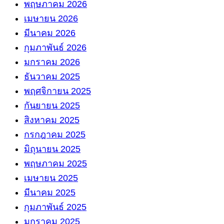
พฤษภาคม 2026
เมษายน 2026
มีนาคม 2026
กุมภาพันธ์ 2026
มกราคม 2026
ธันวาคม 2025
พฤศจิกายน 2025
กันยายน 2025
สิงหาคม 2025
กรกฎาคม 2025
มิถุนายน 2025
พฤษภาคม 2025
เมษายน 2025
มีนาคม 2025
กุมภาพันธ์ 2025
มกราคม 2025