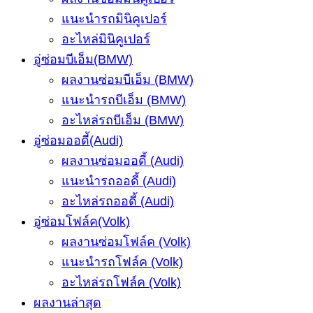
แนะนำรถมินิคูเปอร์
อะไหล่มินิคูเปอร์
อู่ซ่อมบีเอ็ม(BMW)
ผลงานซ่อมบีเอ็ม (BMW)
แนะนำรถบีเอ็ม (BMW)
อะไหล่รถบีเอ็ม (BMW)
อู่ซ่อมออดี้(Audi)
ผลงานซ่อมออดี้ (Audi)
แนะนำรถออดี้ (Audi)
อะไหล่รถออดี้ (Audi)
อู่ซ่อมโฟล์ค(Volk)
ผลงานซ่อมโฟล์ค (Volk)
แนะนำรถโฟล์ค (Volk)
อะไหล่รถโฟล์ค (Volk)
ผลงานล่าสุด