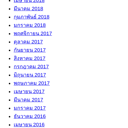
เมษายน 2018
มีนาคม 2018
กุมภาพันธ์ 2018
มกราคม 2018
พฤศจิกายน 2017
ตุลาคม 2017
กันยายน 2017
สิงหาคม 2017
กรกฎาคม 2017
มิถุนายน 2017
พฤษภาคม 2017
เมษายน 2017
มีนาคม 2017
มกราคม 2017
ธันวาคม 2016
เมษายน 2016