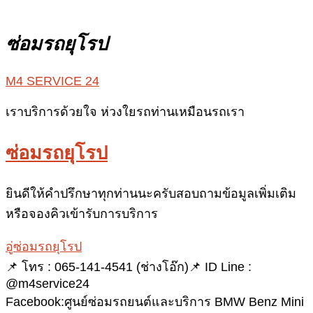
ซ่อมรถยุโรป
M4 SERVICE 24
เราบริการด้วยใจ ห่วงใยรถท่านเหมือนรถเรา
ซ่อมรถยุโรป
ยินดีให้คำปรึกษาทุกท่านนะครับสอบถามข้อมูลเพิ่มเติม
หรือจองคิวเข้ารับการบริการ
อู่ซ่อมรถยุโรป
📌 โทร : 065-141-4541 (ช่างโอ๊ก)📌 ID Line :
@m4service24
Facebook:ศูนย์ซ่อมรถยนต์และบริการ BMW Benz Mini