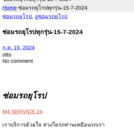
Home
ซ่อมรถยุโรปทุกรุ่น-15-7-2024
ซ่อมรถยุโรป
,
อู่ซ่อมรถยุโรป
ซ่อมรถยุโรปทุกรุ่น-15-7-2024
ก.ค. 15, 2024
otto
No comment
ซ่อมรถยุโรป
M4 SERVICE 24
เราบริการด้วยใจ ห่วงใยรถท่านเหมือนรถเรา