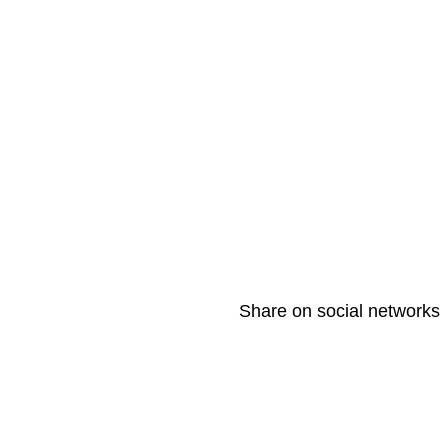
Share on social networks
T