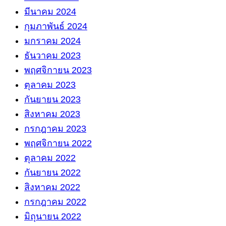
มีนาคม 2024
กุมภาพันธ์ 2024
มกราคม 2024
ธันวาคม 2023
พฤศจิกายน 2023
ตุลาคม 2023
กันยายน 2023
สิงหาคม 2023
กรกฎาคม 2023
พฤศจิกายน 2022
ตุลาคม 2022
กันยายน 2022
สิงหาคม 2022
กรกฎาคม 2022
มิถุนายน 2022