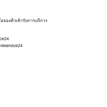
ือจองคิวเข้ารับการบริการ
ice24
m4service24