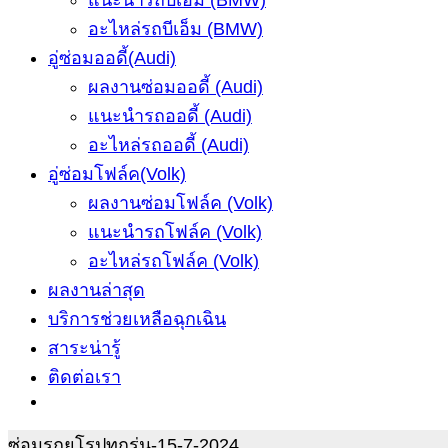
แนะนำรถบีเอ็ม (BMW)
อะไหล่รถบีเอ็ม (BMW)
อู่ซ่อมออดี้(Audi)
ผลงานซ่อมออดี้ (Audi)
แนะนำรถออดี้ (Audi)
อะไหล่รถออดี้ (Audi)
อู่ซ่อมโฟล์ค(Volk)
ผลงานซ่อมโฟล์ค (Volk)
แนะนำรถโฟล์ค (Volk)
อะไหล่รถโฟล์ค (Volk)
ผลงานล่าสุด
บริการช่วยเหลือฉุกเฉิน
สาระน่ารู้
ติดต่อเรา
ซ่อมรถยุโรปทุกรุ่น-15-7-2024