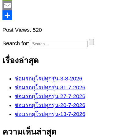
Post Views:
520
Search for:
เรื่องล่าสุด
ซ่อมรถยุโรปทุกรุ่น-3-8-2026
ซ่อมรถยุโรปทุกรุ่น-31-7-2026
ซ่อมรถยุโรปทุกรุ่น-27-7-2026
ซ่อมรถยุโรปทุกรุ่น-20-7-2026
ซ่อมรถยุโรปทุกรุ่น-13-7-2026
ความเห็นล่าสุด