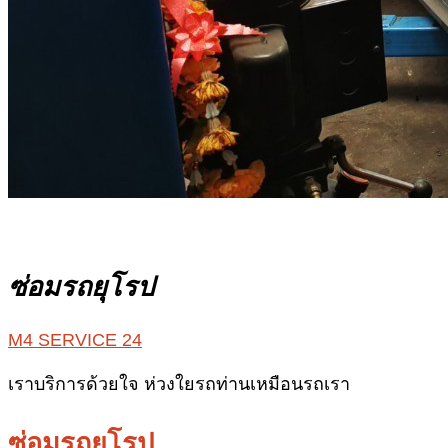
ซ่อมรถยุโรป
M4 SERVICE 24
เราบริการด้วยใจ ห่วงใยรถท่านเหมือนรถเรา
ซ่อมรถยุโรป