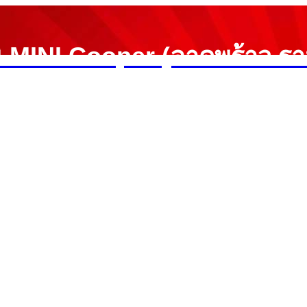
ิ MINI Cooper (ลาดพร้าว ร
ประกันงานซ่อม1ปี ราคายุติธรรม