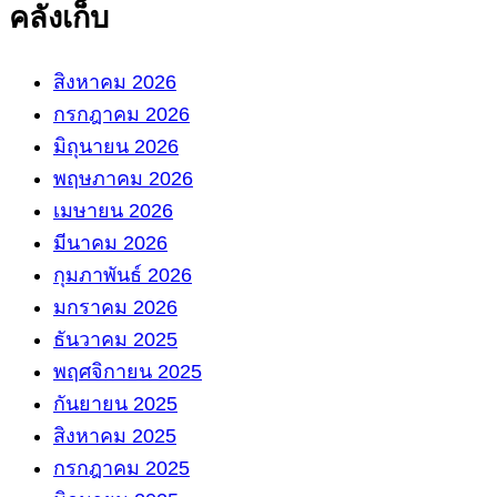
คลังเก็บ
สิงหาคม 2026
กรกฎาคม 2026
มิถุนายน 2026
พฤษภาคม 2026
เมษายน 2026
มีนาคม 2026
กุมภาพันธ์ 2026
มกราคม 2026
ธันวาคม 2025
พฤศจิกายน 2025
กันยายน 2025
สิงหาคม 2025
กรกฎาคม 2025