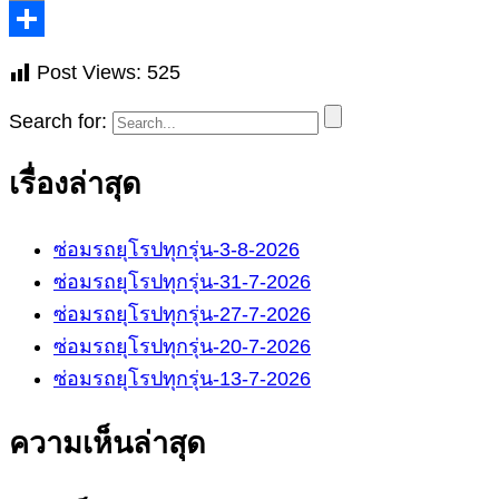
Post Views:
525
Search for:
เรื่องล่าสุด
ซ่อมรถยุโรปทุกรุ่น-3-8-2026
ซ่อมรถยุโรปทุกรุ่น-31-7-2026
ซ่อมรถยุโรปทุกรุ่น-27-7-2026
ซ่อมรถยุโรปทุกรุ่น-20-7-2026
ซ่อมรถยุโรปทุกรุ่น-13-7-2026
ความเห็นล่าสุด