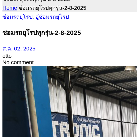
Home
ซ่อมรถยุโรปทุกรุ่น-2-8-2025
ซ่อมรถยุโรป
,
อู่ซ่อมรถยุโรป
ซ่อมรถยุโรปทุกรุ่น-2-8-2025
ส.ค. 02, 2025
otto
No comment