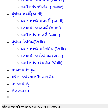
แนะนำรถบีเอ็ม (BMW)
อะไหล่รถบีเอ็ม (BMW)
อู่ซ่อมออดี้(Audi)
ผลงานซ่อมออดี้ (Audi)
แนะนำรถออดี้ (Audi)
อะไหล่รถออดี้ (Audi)
อู่ซ่อมโฟล์ค(Volk)
ผลงานซ่อมโฟล์ค (Volk)
แนะนำรถโฟล์ค (Volk)
อะไหล่รถโฟล์ค (Volk)
ผลงานล่าสุด
บริการช่วยเหลือฉุกเฉิน
สาระน่ารู้
ติดต่อเรา
ซ่อมรถยุโรปทุกรุ่น-27-11-2023