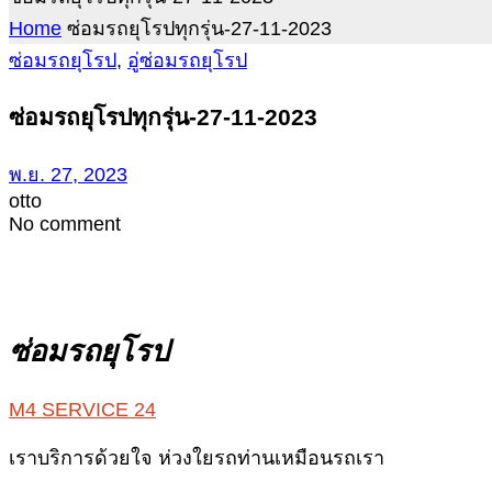
Home
ซ่อมรถยุโรปทุกรุ่น-27-11-2023
ซ่อมรถยุโรป
,
อู่ซ่อมรถยุโรป
ซ่อมรถยุโรปทุกรุ่น-27-11-2023
พ.ย. 27, 2023
otto
No comment
ซ่อมรถยุโรป
M4 SERVICE 24
เราบริการด้วยใจ ห่วงใยรถท่านเหมือนรถเรา