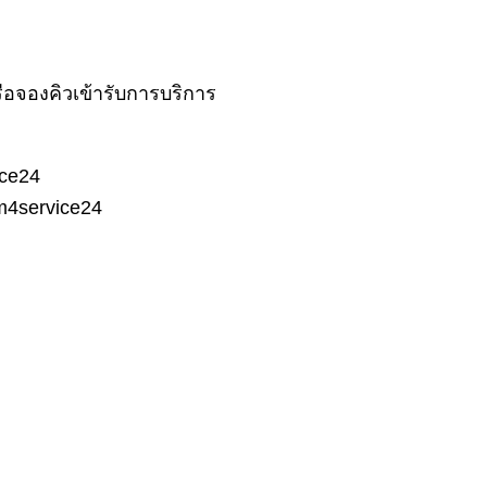
ือจองคิวเข้ารับการบริการ
ice24
m4service24