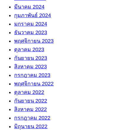
มีนาคม 2024
กุมภาพันธ์ 2024
มกราคม 2024
ธันวาคม 2023
พฤศจิกายน 2023
ตุลาคม 2023
กันยายน 2023
สิงหาคม 2023
กรกฎาคม 2023
พฤศจิกายน 2022
ตุลาคม 2022
กันยายน 2022
สิงหาคม 2022
กรกฎาคม 2022
มิถุนายน 2022