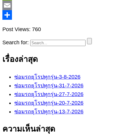
Post Views:
760
Search for:
เรื่องล่าสุด
ซ่อมรถยุโรปทุกรุ่น-3-8-2026
ซ่อมรถยุโรปทุกรุ่น-31-7-2026
ซ่อมรถยุโรปทุกรุ่น-27-7-2026
ซ่อมรถยุโรปทุกรุ่น-20-7-2026
ซ่อมรถยุโรปทุกรุ่น-13-7-2026
ความเห็นล่าสุด