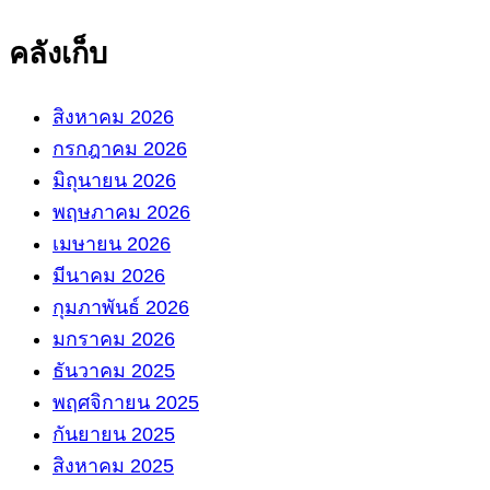
คลังเก็บ
สิงหาคม 2026
กรกฎาคม 2026
มิถุนายน 2026
พฤษภาคม 2026
เมษายน 2026
มีนาคม 2026
กุมภาพันธ์ 2026
มกราคม 2026
ธันวาคม 2025
พฤศจิกายน 2025
กันยายน 2025
สิงหาคม 2025