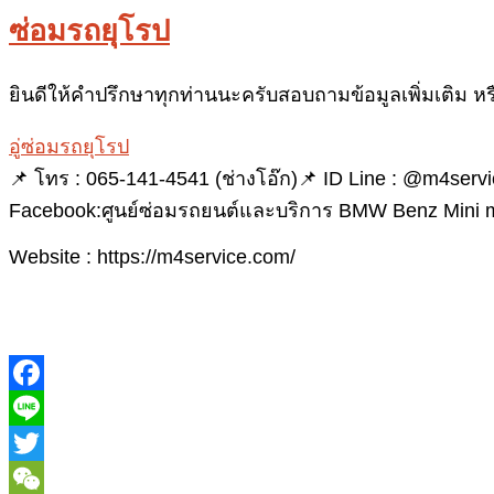
ซ่อมรถยุโรป
ยินดีให้คำปรึกษาทุกท่านนะครับสอบถามข้อมูลเพิ่มเติม หร
อู่ซ่อมรถยุโรป
📌 โทร : 065-141-4541 (ช่างโอ๊ก)📌 ID Line : @m4serv
Facebook:ศูนย์ซ่อมรถยนต์และบริการ BMW Benz Mini 
Website : https://m4service.com/