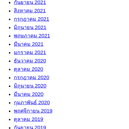
กันยายน 2021
สิงหาคม 2021
กรกฎาคม 2021
มิถุนายน 2021
พฤษภาคม 2021
มีนาคม 2021
มกราคม 2021
ธันวาคม 2020
ตุลาคม 2020
กรกฎาคม 2020
มิถุนายน 2020
มีนาคม 2020
กุมภาพันธ์ 2020
พฤศจิกายน 2019
ตุลาคม 2019
กันยายน 2019