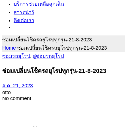
บริการช่วยเหลือฉุกเฉิน
สาระน่ารู้
ติดต่อเรา
ซ่อมเปลี่ยนโช็ครถยุโรปทุกรุ่น-21-8-2023
Home
ซ่อมเปลี่ยนโช็ครถยุโรปทุกรุ่น-21-8-2023
ซ่อมรถยุโรป
,
อู่ซ่อมรถยุโรป
ซ่อมเปลี่ยนโช็ครถยุโรปทุกรุ่น-21-8-2023
ส.ค. 21, 2023
otto
No comment