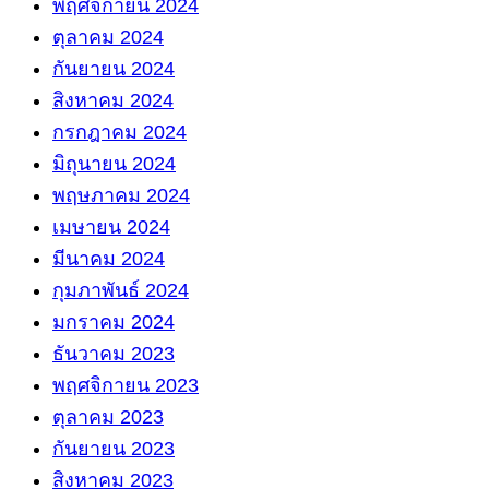
พฤศจิกายน 2024
ตุลาคม 2024
กันยายน 2024
สิงหาคม 2024
กรกฎาคม 2024
มิถุนายน 2024
พฤษภาคม 2024
เมษายน 2024
มีนาคม 2024
กุมภาพันธ์ 2024
มกราคม 2024
ธันวาคม 2023
พฤศจิกายน 2023
ตุลาคม 2023
กันยายน 2023
สิงหาคม 2023