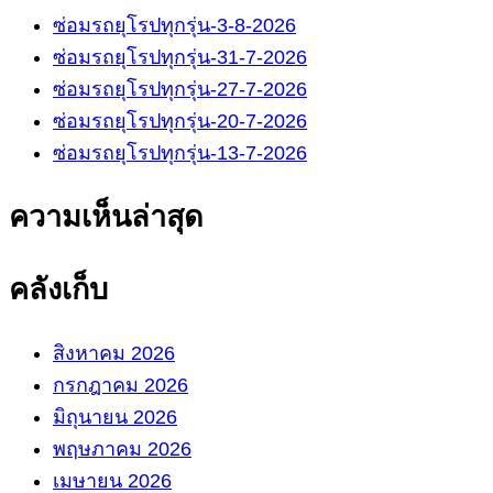
ซ่อมรถยุโรปทุกรุ่น-3-8-2026
ซ่อมรถยุโรปทุกรุ่น-31-7-2026
ซ่อมรถยุโรปทุกรุ่น-27-7-2026
ซ่อมรถยุโรปทุกรุ่น-20-7-2026
ซ่อมรถยุโรปทุกรุ่น-13-7-2026
ความเห็นล่าสุด
คลังเก็บ
สิงหาคม 2026
กรกฎาคม 2026
มิถุนายน 2026
พฤษภาคม 2026
เมษายน 2026