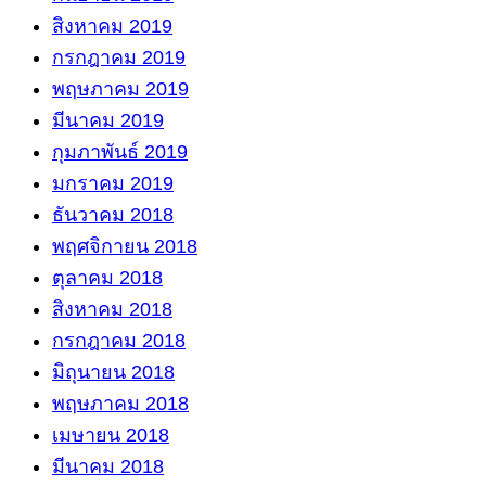
สิงหาคม 2019
กรกฎาคม 2019
พฤษภาคม 2019
มีนาคม 2019
กุมภาพันธ์ 2019
มกราคม 2019
ธันวาคม 2018
พฤศจิกายน 2018
ตุลาคม 2018
สิงหาคม 2018
กรกฎาคม 2018
มิถุนายน 2018
พฤษภาคม 2018
เมษายน 2018
มีนาคม 2018