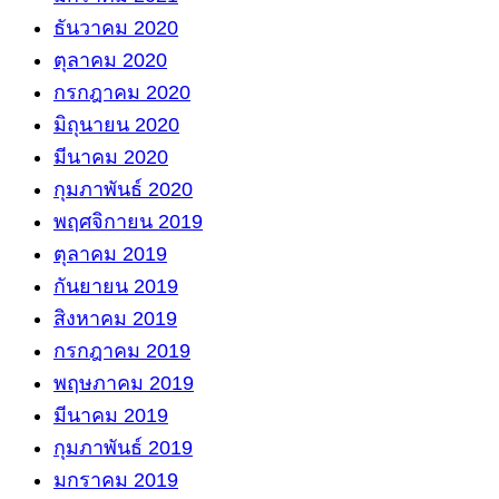
ธันวาคม 2020
ตุลาคม 2020
กรกฎาคม 2020
มิถุนายน 2020
มีนาคม 2020
กุมภาพันธ์ 2020
พฤศจิกายน 2019
ตุลาคม 2019
กันยายน 2019
สิงหาคม 2019
กรกฎาคม 2019
พฤษภาคม 2019
มีนาคม 2019
กุมภาพันธ์ 2019
มกราคม 2019