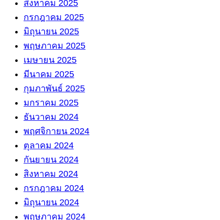
สิงหาคม 2025
กรกฎาคม 2025
มิถุนายน 2025
พฤษภาคม 2025
เมษายน 2025
มีนาคม 2025
กุมภาพันธ์ 2025
มกราคม 2025
ธันวาคม 2024
พฤศจิกายน 2024
ตุลาคม 2024
กันยายน 2024
สิงหาคม 2024
กรกฎาคม 2024
มิถุนายน 2024
พฤษภาคม 2024