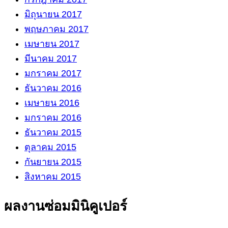
มิถุนายน 2017
พฤษภาคม 2017
เมษายน 2017
มีนาคม 2017
มกราคม 2017
ธันวาคม 2016
เมษายน 2016
มกราคม 2016
ธันวาคม 2015
ตุลาคม 2015
กันยายน 2015
สิงหาคม 2015
ผลงานซ่อมมินิคูเปอร์