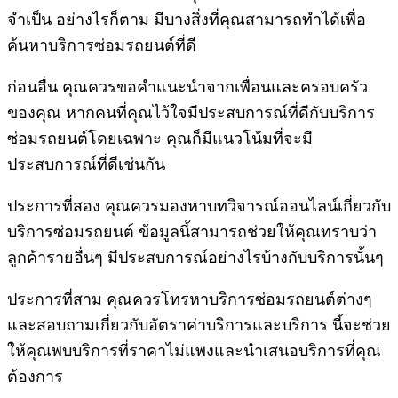
จำเป็น อย่างไรก็ตาม มีบางสิ่งที่คุณสามารถทำได้เพื่อ
ค้นหาบริการซ่อมรถยนต์ที่ดี
ก่อนอื่น คุณควรขอคำแนะนำจากเพื่อนและครอบครัว
ของคุณ หากคนที่คุณไว้ใจมีประสบการณ์ที่ดีกับบริการ
ซ่อมรถยนต์โดยเฉพาะ คุณก็มีแนวโน้มที่จะมี
ประสบการณ์ที่ดีเช่นกัน
ประการที่สอง คุณควรมองหาบทวิจารณ์ออนไลน์เกี่ยวกับ
บริการซ่อมรถยนต์ ข้อมูลนี้สามารถช่วยให้คุณทราบว่า
ลูกค้ารายอื่นๆ มีประสบการณ์อย่างไรบ้างกับบริการนั้นๆ
ประการที่สาม คุณควรโทรหาบริการซ่อมรถยนต์ต่างๆ
และสอบถามเกี่ยวกับอัตราค่าบริการและบริการ นี้จะช่วย
ให้คุณพบบริการที่ราคาไม่แพงและนำเสนอบริการที่คุณ
ต้องการ