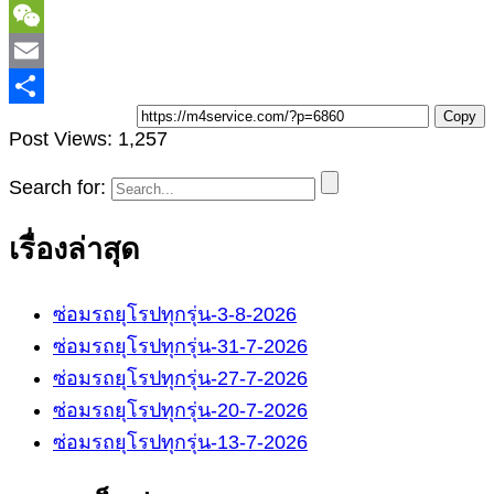
T
Copy
Post Views:
1,257
Search for:
เรื่องล่าสุด
ซ่อมรถยุโรปทุกรุ่น-3-8-2026
ซ่อมรถยุโรปทุกรุ่น-31-7-2026
ซ่อมรถยุโรปทุกรุ่น-27-7-2026
ซ่อมรถยุโรปทุกรุ่น-20-7-2026
ซ่อมรถยุโรปทุกรุ่น-13-7-2026