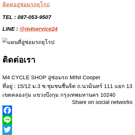
ติดต่ออู่ซ่อมรถยุโรป
TEL : 087-053-9507
LINE :
@m4service24
ติดต่อเรา
M4 CYCLE SHOP อู่ซ่อมรถ MINI Cooper
ที่อยู่ : 15/12 ม.3 ซ.ชุมชนชื่นจิต ถ.นวมินทร์ 111 แยก 13
เขตคลองกุ่ม แขวงบึงกุม กรุงเทพมหานคร 10240
Share on social networks