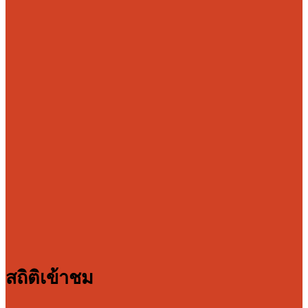
สถิติเข้าชม