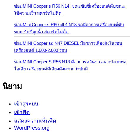
ซ่อมMINI Cooper s R56 N14 ขณะขับขี่เครื่องยนต์ดับขณะ
ใช้ความเร็ว สตาร์ทไม่ติด
ซ่อมMini Cooper s R60 all 4 N18 รถมีอาการเครื่องยนต์ดับ
ขณะขับขี่ลุยน้ำ สตาร์ทไม่ติด
ซ่อมMINI Cooper sd N47 DIESEL มีอาการเสียงดังในรอบ
เครื่องยนต์ 1,000-2,000 รอบ
ซ่อมMINI Cooper S R56 N18 มีอาการควันขาวออกปลายท่อ
ไอเสีย เครื่องยนต์มีเสียงดังมากกว่าปกติ
นิยาม
เข้าสู่ระบบ
เข้าฟีด
แสดงความเห็นฟีด
WordPress.org