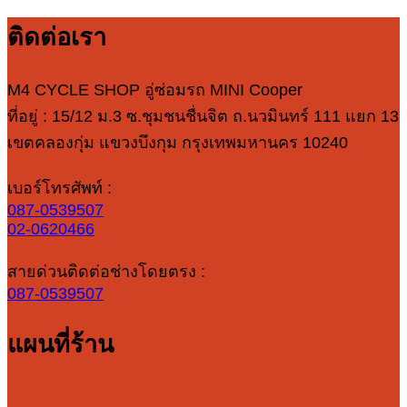
ติดต่อเรา
M4 CYCLE SHOP อู่ซ่อมรถ MINI Cooper
ที่อยู่ : 15/12 ม.3 ซ.ชุมชนชื่นจิต ถ.นวมินทร์ 111 แยก 13
เขตคลองกุ่ม แขวงบึงกุม กรุงเทพมหานคร 10240
เบอร์โทรศัพท์ :
087-0539507
02-0620466
สายด่วนติดต่อช่างโดยตรง :
087-0539507
แผนที่ร้าน