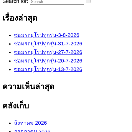
Search for:
เรื่องล่าสุด
ซ่อมรถยุโรปทุกรุ่น-3-8-2026
ซ่อมรถยุโรปทุกรุ่น-31-7-2026
ซ่อมรถยุโรปทุกรุ่น-27-7-2026
ซ่อมรถยุโรปทุกรุ่น-20-7-2026
ซ่อมรถยุโรปทุกรุ่น-13-7-2026
ความเห็นล่าสุด
คลังเก็บ
สิงหาคม 2026
กรกฎาคม 2026