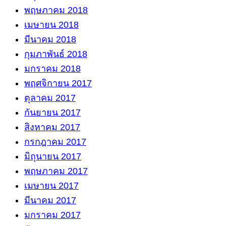
พฤษภาคม 2018
เมษายน 2018
มีนาคม 2018
กุมภาพันธ์ 2018
มกราคม 2018
พฤศจิกายน 2017
ตุลาคม 2017
กันยายน 2017
สิงหาคม 2017
กรกฎาคม 2017
มิถุนายน 2017
พฤษภาคม 2017
เมษายน 2017
มีนาคม 2017
มกราคม 2017