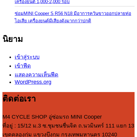
เครื่องยนต์ 1,000-2,000 รอบ
ซ่อมMINI Cooper S R56 N18 มีอาการควันขาวออกปลายท่อ
ไอเสีย เครื่องยนต์มีเสียงดังมากกว่าปกติ
นิยาม
เข้าสู่ระบบ
เข้าฟีด
แสดงความเห็นฟีด
WordPress.org
ติดต่อเรา
M4 CYCLE SHOP อู่ซ่อมรถ MINI Cooper
ที่อยู่ : 15/12 ม.3 ซ.ชุมชนชื่นจิต ถ.นวมินทร์ 111 แยก 13
เขตคลองกุ่ม แขวงบึงกุม กรุงเทพมหานคร 10240