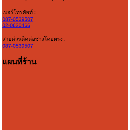
เบอร์โทรศัพท์ :
087-0539507
02-0620466
สายด่วนติดต่อช่างโดยตรง :
087-0539507
แผนที่ร้าน