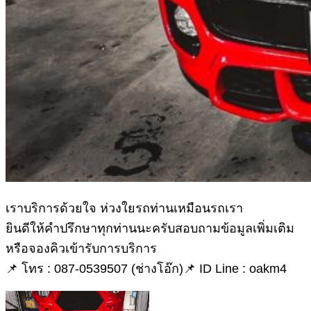
เราบริการด้วยใจ ห่วงใยรถท่านเหมือนรถเรา
ยินดีให้คำปรึกษาทุกท่านนะครับสอบถามข้อมูลเพิ่มเติม
หรือจองคิวเข้ารับการบริการ
📌 โทร : 087-0539507 (ช่างโอ๊ก)📌 ID Line : oakm4