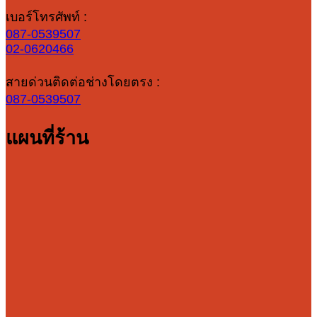
เบอร์โทรศัพท์ :
087-0539507
02-0620466
สายด่วนติดต่อช่างโดยตรง :
087-0539507
แผนที่ร้าน