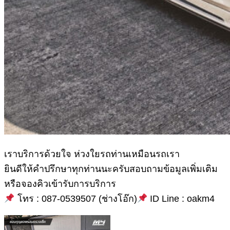
เราบริการด้วยใจ ห่วงใยรถท่านเหมือนรถเรา
ยินดีให้คำปรึกษาทุกท่านนะครับสอบถามข้อมูลเพิ่มเติม
หรือจองคิวเข้ารับการบริการ
โทร : 087-0539507 (ช่างโอ๊ก)
ID Line : oakm4