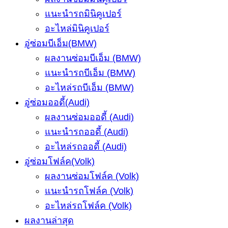
แนะนำรถมินิคูเปอร์
อะไหล่มินิคูเปอร์
อู่ซ่อมบีเอ็ม(BMW)
ผลงานซ่อมบีเอ็ม (BMW)
แนะนำรถบีเอ็ม (BMW)
อะไหล่รถบีเอ็ม (BMW)
อู่ซ่อมออดี้(Audi)
ผลงานซ่อมออดี้ (Audi)
แนะนำรถออดี้ (Audi)
อะไหล่รถออดี้ (Audi)
อู่ซ่อมโฟล์ค(Volk)
ผลงานซ่อมโฟล์ค (Volk)
แนะนำรถโฟล์ค (Volk)
อะไหล่รถโฟล์ค (Volk)
ผลงานล่าสุด