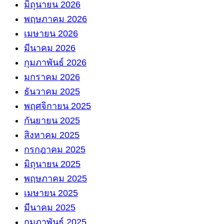
มิถุนายน 2026
พฤษภาคม 2026
เมษายน 2026
มีนาคม 2026
กุมภาพันธ์ 2026
มกราคม 2026
ธันวาคม 2025
พฤศจิกายน 2025
กันยายน 2025
สิงหาคม 2025
กรกฎาคม 2025
มิถุนายน 2025
พฤษภาคม 2025
เมษายน 2025
มีนาคม 2025
กุมภาพันธ์ 2025