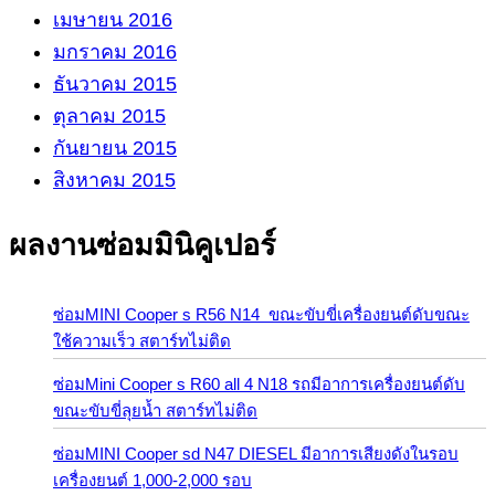
เมษายน 2016
มกราคม 2016
ธันวาคม 2015
ตุลาคม 2015
กันยายน 2015
สิงหาคม 2015
ผลงานซ่อมมินิคูเปอร์
ซ่อมMINI Cooper s R56 N14 ขณะขับขี่เครื่องยนต์ดับขณะ
ใช้ความเร็ว สตาร์ทไม่ติด
ซ่อมMini Cooper s R60 all 4 N18 รถมีอาการเครื่องยนต์ดับ
ขณะขับขี่ลุยน้ำ สตาร์ทไม่ติด
ซ่อมMINI Cooper sd N47 DIESEL มีอาการเสียงดังในรอบ
เครื่องยนต์ 1,000-2,000 รอบ