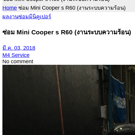
Home
ซ่อม Mini Cooper s R60 (งานระบบความร้อน)
ผลงานซ่อมมินิคูเปอร์
ซ่อม Mini Cooper s R60 (งานระบบความร้อน)
มี.ค. 03, 2018
M4 Service
No comment