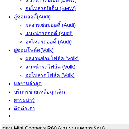
แนะนำรถบีเอ็ม (BMW)
อะไหล่รถบีเอ็ม (BMW)
อู่ซ่อมออดี้(Audi)
ผลงานซ่อมออดี้ (Audi)
แนะนำรถออดี้ (Audi)
อะไหล่รถออดี้ (Audi)
อู่ซ่อมโฟล์ค(Volk)
ผลงานซ่อมโฟล์ค (Volk)
แนะนำรถโฟล์ค (Volk)
อะไหล่รถโฟล์ค (Volk)
ผลงานล่าสุด
บริการช่วยเหลือฉุกเฉิน
สาระน่ารู้
ติดต่อเรา
ซ่อม Mini Cooper s R60 (งานระบบความร้อน)