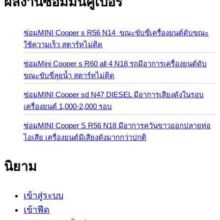
ผลงานซ่อมมินิคูเปอร์
ซ่อมMINI Cooper s R56 N14 ขณะขับขี่เครื่องยนต์ดับขณะ
ใช้ความเร็ว สตาร์ทไม่ติด
ซ่อมMini Cooper s R60 all 4 N18 รถมีอาการเครื่องยนต์ดับ
ขณะขับขี่ลุยน้ำ สตาร์ทไม่ติด
ซ่อมMINI Cooper sd N47 DIESEL มีอาการเสียงดังในรอบ
เครื่องยนต์ 1,000-2,000 รอบ
ซ่อมMINI Cooper S R56 N18 มีอาการควันขาวออกปลายท่อ
ไอเสีย เครื่องยนต์มีเสียงดังมากกว่าปกติ
นิยาม
เข้าสู่ระบบ
เข้าฟีด