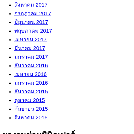
สิงหาคม 2017
กรกฎาคม 2017
มิถุนายน 2017
พฤษภาคม 2017
เมษายน 2017
มีนาคม 2017
มกราคม 2017
ธันวาคม 2016
เมษายน 2016
มกราคม 2016
ธันวาคม 2015
ตุลาคม 2015
กันยายน 2015
สิงหาคม 2015