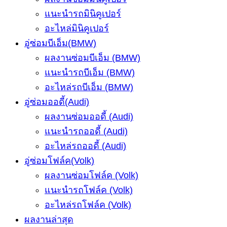
แนะนำรถมินิคูเปอร์
อะไหล่มินิคูเปอร์
อู่ซ่อมบีเอ็ม(BMW)
ผลงานซ่อมบีเอ็ม (BMW)
แนะนำรถบีเอ็ม (BMW)
อะไหล่รถบีเอ็ม (BMW)
อู่ซ่อมออดี้(Audi)
ผลงานซ่อมออดี้ (Audi)
แนะนำรถออดี้ (Audi)
อะไหล่รถออดี้ (Audi)
อู่ซ่อมโฟล์ค(Volk)
ผลงานซ่อมโฟล์ค (Volk)
แนะนำรถโฟล์ค (Volk)
อะไหล่รถโฟล์ค (Volk)
ผลงานล่าสุด