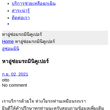
บริการช่วยเหลือฉุกเฉิน
สาระน่ารู้
ติดต่อเรา
หาอู่ซ่อมรถมินิคูเปอร์
Home
หาอู่ซ่อมรถมินิคูเปอร์
อู่ซ่อมมินิ
หาอู่ซ่อมรถมินิคูเปอร์
ก.ย. 02, 2021
otto
No comment
เราบริการด้วยใจ ห่วงใยรถท่านเหมือนรถเรา
ยินดีให้คำปรึกษาทุกท่านนะครับสอบถามข้อมูลเพิ่มเติม