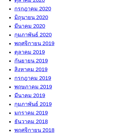
กรกฎาคม 2020
มิถุนายน 2020
มีนาคม 2020
กุมภาพันธ์ 2020
พฤศจิกายน 2019
ตุลาคม 2019
กันยายน 2019
สิงหาคม 2019
กรกฎาคม 2019
พฤษภาคม 2019
มีนาคม 2019
กุมภาพันธ์ 2019
มกราคม 2019
ธันวาคม 2018
พฤศจิกายน 2018