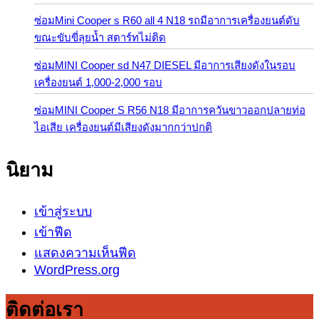
ซ่อมMini Cooper s R60 all 4 N18 รถมีอาการเครื่องยนต์ดับ
ขณะขับขี่ลุยน้ำ สตาร์ทไม่ติด
ซ่อมMINI Cooper sd N47 DIESEL มีอาการเสียงดังในรอบ
เครื่องยนต์ 1,000-2,000 รอบ
ซ่อมMINI Cooper S R56 N18 มีอาการควันขาวออกปลายท่อ
ไอเสีย เครื่องยนต์มีเสียงดังมากกว่าปกติ
นิยาม
เข้าสู่ระบบ
เข้าฟีด
แสดงความเห็นฟีด
WordPress.org
ติดต่อเรา