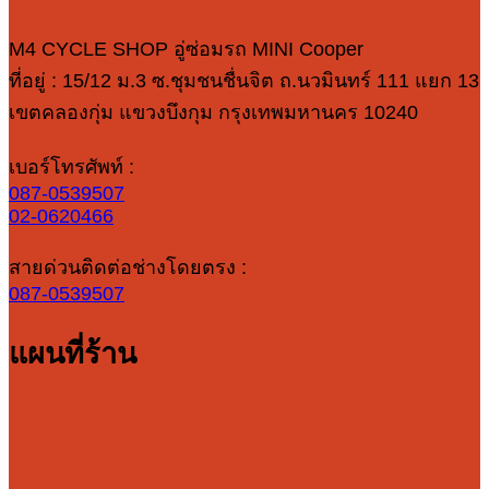
M4 CYCLE SHOP อู่ซ่อมรถ MINI Cooper
ที่อยู่ : 15/12 ม.3 ซ.ชุมชนชื่นจิต ถ.นวมินทร์ 111 แยก 13
เขตคลองกุ่ม แขวงบึงกุม กรุงเทพมหานคร 10240
เบอร์โทรศัพท์ :
087-0539507
02-0620466
สายด่วนติดต่อช่างโดยตรง :
087-0539507
แผนที่ร้าน