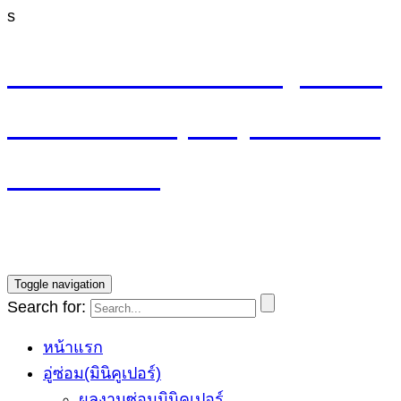
s
M4 CYCLE SHOP อู่ซ่อมมิ
นิ MINI Cooper (ลาดพร้าว
รามอินทรา)
บริการซ่อมรถ Mini Cooper โดยทีมช่างผู้ชำนาญการ รับ
ประกันงานซ่อม1ปี ราคายุติธรรม
Toggle navigation
Search for:
หน้าแรก
อู่ซ่อม(มินิคูเปอร์)
ผลงานซ่อมมินิคูเปอร์