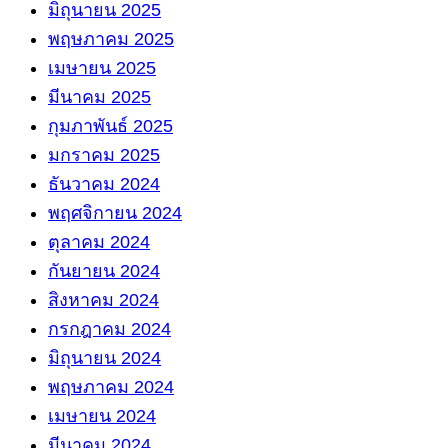
มิถุนายน 2025
พฤษภาคม 2025
เมษายน 2025
มีนาคม 2025
กุมภาพันธ์ 2025
มกราคม 2025
ธันวาคม 2024
พฤศจิกายน 2024
ตุลาคม 2024
กันยายน 2024
สิงหาคม 2024
กรกฎาคม 2024
มิถุนายน 2024
พฤษภาคม 2024
เมษายน 2024
มีนาคม 2024