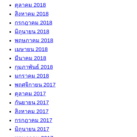
ตุลาคม 2018
สิงหาคม 2018
กรกฎาคม 2018
มิถุนายน 2018
พฤษภาคม 2018
เมษายน 2018
มีนาคม 2018
กุมภาพันธ์ 2018
มกราคม 2018
พฤศจิกายน 2017
ตุลาคม 2017
กันยายน 2017
สิงหาคม 2017
กรกฎาคม 2017
มิถุนายน 2017