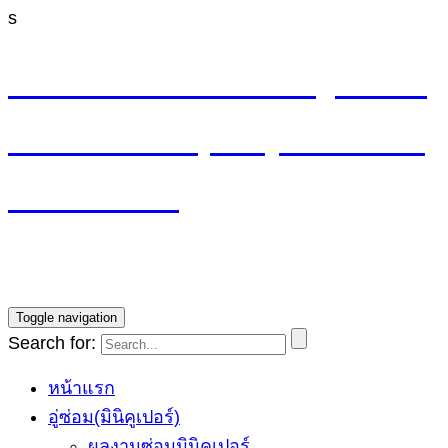
s
M4 CYCLE SHOP อู่ซ่อมมิ
นิ MINI Cooper (ลาดพร้าว
รามอินทรา)
บริการซ่อมรถ Mini Cooper โดยทีมช่างผู้ชำนาญการ รับ
ประกันงานซ่อม1ปี ราคายุติธรรม
Toggle navigation
Search for:
หน้าแรก
อู่ซ่อม(มินิคูเปอร์)
ผลงานซ่อมมินิคูเปอร์