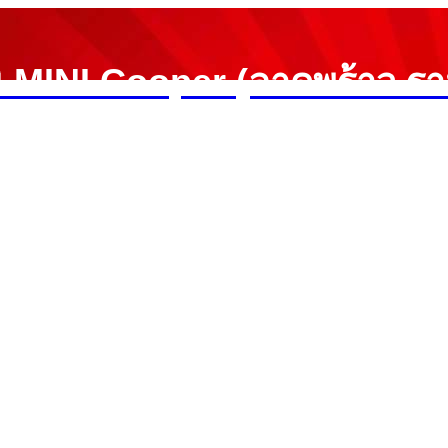
ิ MINI Cooper (ลาดพร้าว ร
ประกันงานซ่อม1ปี ราคายุติธรรม