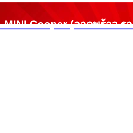
ิ MINI Cooper (ลาดพร้าว ร
ประกันงานซ่อม1ปี ราคายุติธรรม