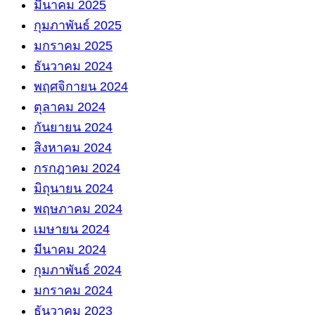
มีนาคม 2025
กุมภาพันธ์ 2025
มกราคม 2025
ธันวาคม 2024
พฤศจิกายน 2024
ตุลาคม 2024
กันยายน 2024
สิงหาคม 2024
กรกฎาคม 2024
มิถุนายน 2024
พฤษภาคม 2024
เมษายน 2024
มีนาคม 2024
กุมภาพันธ์ 2024
มกราคม 2024
ธันวาคม 2023