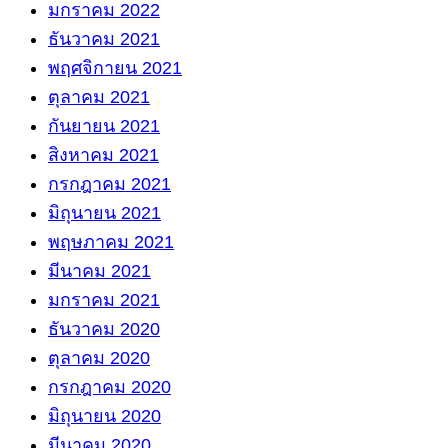
มกราคม 2022
ธันวาคม 2021
พฤศจิกายน 2021
ตุลาคม 2021
กันยายน 2021
สิงหาคม 2021
กรกฎาคม 2021
มิถุนายน 2021
พฤษภาคม 2021
มีนาคม 2021
มกราคม 2021
ธันวาคม 2020
ตุลาคม 2020
กรกฎาคม 2020
มิถุนายน 2020
มีนาคม 2020