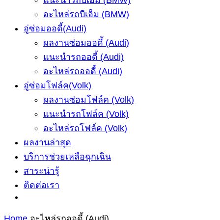
แนะนำรถบีเอ็ม (BMW)
อะไหล่รถบีเอ็ม (BMW)
อู่ซ่อมออดี้(Audi)
ผลงานซ่อมออดี้ (Audi)
แนะนำรถออดี้ (Audi)
อะไหล่รถออดี้ (Audi)
อู่ซ่อมโฟล์ค(Volk)
ผลงานซ่อมโฟล์ค (Volk)
แนะนำรถโฟล์ค (Volk)
อะไหล่รถโฟล์ค (Volk)
ผลงานล่าสุด
บริการช่วยเหลือฉุกเฉิน
สาระน่ารู้
ติดต่อเรา
Home
อะไหล่รถออดี้ (Audi)