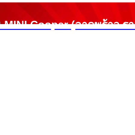
ิ MINI Cooper (ลาดพร้าว ร
ประกันงานซ่อม1ปี ราคายุติธรรม