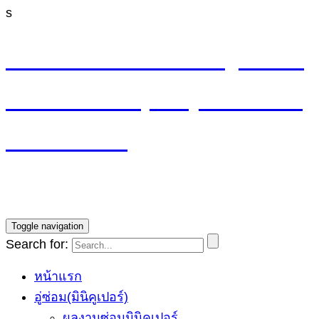
s
M4 CYCLE SHOP อู่ซ่อมมิ
นิ MINI Cooper (ลาดพร้าว
รามอินทรา)
บริการซ่อมรถ Mini Cooper โดยทีมช่างผู้ชำนาญการ รับ
ประกันงานซ่อม1ปี ราคายุติธรรม
Toggle navigation
Search for:
หน้าแรก
อู่ซ่อม(มินิคูเปอร์)
ผลงานซ่อมมินิคูเปอร์