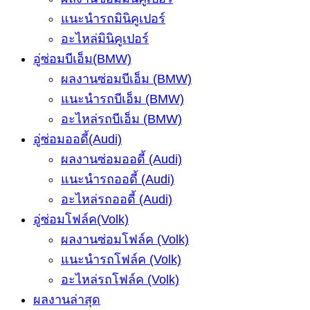
แนะนำรถมินิคูเปอร์
อะไหล่มินิคูเปอร์
อู่ซ่อมบีเอ็ม(BMW)
ผลงานซ่อมบีเอ็ม (BMW)
แนะนำรถบีเอ็ม (BMW)
อะไหล่รถบีเอ็ม (BMW)
อู่ซ่อมออดี้(Audi)
ผลงานซ่อมออดี้ (Audi)
แนะนำรถออดี้ (Audi)
อะไหล่รถออดี้ (Audi)
อู่ซ่อมโฟล์ค(Volk)
ผลงานซ่อมโฟล์ค (Volk)
แนะนำรถโฟล์ค (Volk)
อะไหล่รถโฟล์ค (Volk)
ผลงานล่าสุด