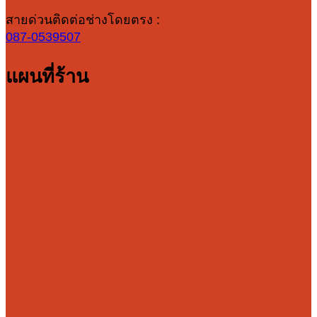
สายด่วนติดต่อช่างโดยตรง :
087-0539507
แผนที่ร้าน