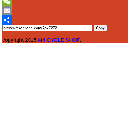
Twitter
WeChat
Email
Copy
Share
.
copyright 2015
M4 CYCLE SHOP
.