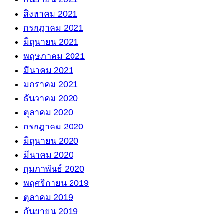
สิงหาคม 2021
กรกฎาคม 2021
มิถุนายน 2021
พฤษภาคม 2021
มีนาคม 2021
มกราคม 2021
ธันวาคม 2020
ตุลาคม 2020
กรกฎาคม 2020
มิถุนายน 2020
มีนาคม 2020
กุมภาพันธ์ 2020
พฤศจิกายน 2019
ตุลาคม 2019
กันยายน 2019