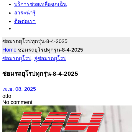
บริการช่วยเหลือฉุกเฉิน
สาระน่ารู้
ติดต่อเรา
ซ่อมรถยุโรปทุกรุ่น-8-4-2025
Home
ซ่อมรถยุโรปทุกรุ่น-8-4-2025
ซ่อมรถยุโรป
,
อู่ซ่อมรถยุโรป
ซ่อมรถยุโรปทุกรุ่น-8-4-2025
เม.ย. 08, 2025
otto
No comment