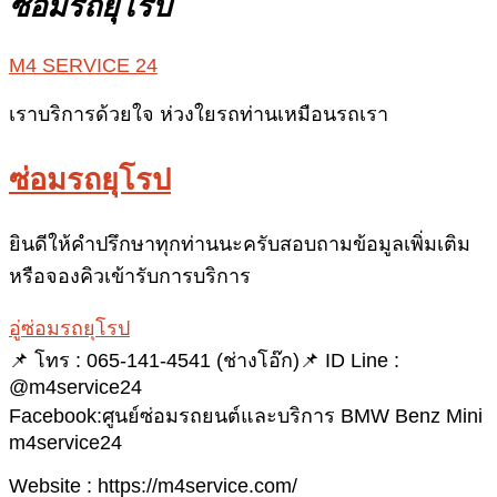
ซ่อมรถยุโรป
M4 SERVICE 24
เราบริการด้วยใจ ห่วงใยรถท่านเหมือนรถเรา
ซ่อมรถยุโรป
ยินดีให้คำปรึกษาทุกท่านนะครับสอบถามข้อมูลเพิ่มเติม
หรือจองคิวเข้ารับการบริการ
อู่ซ่อมรถยุโรป
📌 โทร : 065-141-4541 (ช่างโอ๊ก)📌 ID Line :
@m4service24
Facebook:ศูนย์ซ่อมรถยนต์และบริการ BMW Benz Mini
m4service24
Website : https://m4service.com/