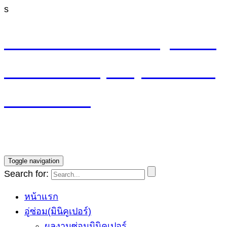
s
M4 CYCLE SHOP อู่ซ่อมมิ
นิ MINI Cooper (ลาดพร้าว
รามอินทรา)
บริการซ่อมรถ Mini Cooper โดยทีมช่างผู้ชำนาญการ รับ
ประกันงานซ่อม1ปี ราคายุติธรรม
Toggle navigation
Search for:
หน้าแรก
อู่ซ่อม(มินิคูเปอร์)
ผลงานซ่อมมินิคูเปอร์