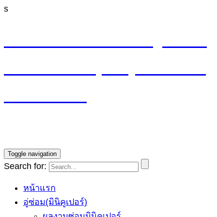
s
M4 CYCLE SHOP อู่ซ่อมมิ
นิ MINI Cooper (ลาดพร้าว
รามอินทรา)
บริการซ่อมรถ Mini Cooper โดยทีมช่างผู้ชำนาญการ รับ
ประกันงานซ่อม1ปี ราคายุติธรรม
Toggle navigation
Search for:
หน้าแรก
อู่ซ่อม(มินิคูเปอร์)
ผลงานซ่อมมินิคูเปอร์