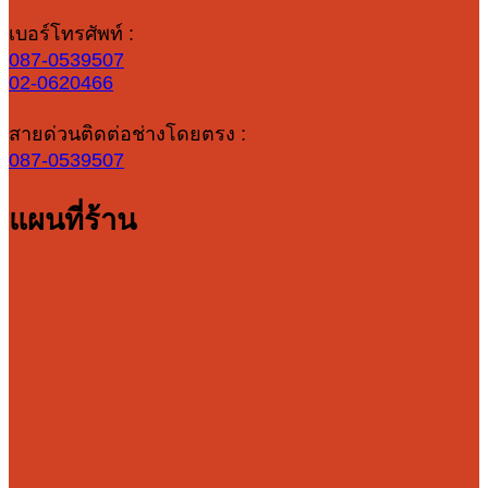
เบอร์โทรศัพท์ :
087-0539507
02-0620466
สายด่วนติดต่อช่างโดยตรง :
087-0539507
แผนที่ร้าน