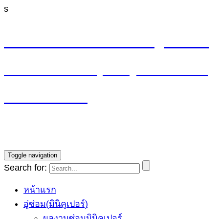
s
M4 CYCLE SHOP อู่ซ่อมมิ
นิ MINI Cooper (ลาดพร้าว
รามอินทรา)
บริการซ่อมรถ Mini Cooper โดยทีมช่างผู้ชำนาญการ รับ
ประกันงานซ่อม1ปี ราคายุติธรรม
Toggle navigation
Search for:
หน้าแรก
อู่ซ่อม(มินิคูเปอร์)
ผลงานซ่อมมินิคูเปอร์