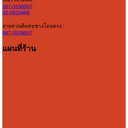
087-0539507
02-0620466
สายด่วนติดต่อช่างโดยตรง :
087-0539507
แผนที่ร้าน