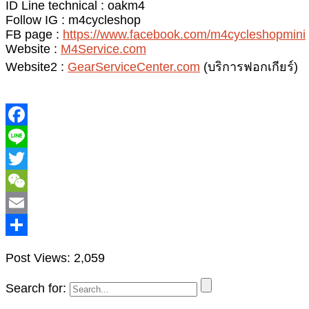
ID Line technical : oakm4
Follow IG : m4cycleshop
FB page :
https://www.facebook.com/m4cycleshopmini
Website :
M4Service.com
Website2 :
GearServiceCenter.com
(บริการฟอกเกียร์)
Post Views:
2,059
Search for: