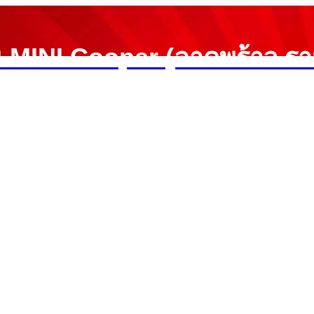
ิ MINI Cooper (ลาดพร้าว ร
ประกันงานซ่อม1ปี ราคายุติธรรม