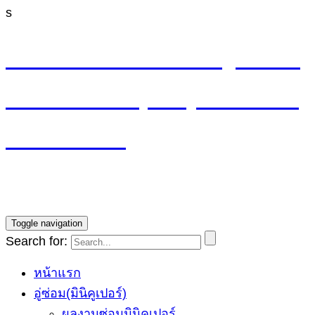
s
M4 CYCLE SHOP อู่ซ่อมมิ
นิ MINI Cooper (ลาดพร้าว
รามอินทรา)
บริการซ่อมรถ Mini Cooper โดยทีมช่างผู้ชำนาญการ รับ
ประกันงานซ่อม1ปี ราคายุติธรรม
Toggle navigation
Search for:
หน้าแรก
อู่ซ่อม(มินิคูเปอร์)
ผลงานซ่อมมินิคูเปอร์